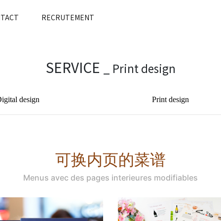
NTACT
RECRUTEMENT
SERVICE
_ Print design
igital design
Print design
可换内页的菜谱
Menus avec des pages interieures modifiables