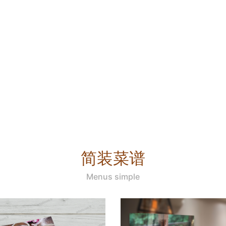
简装菜谱
Menus simple